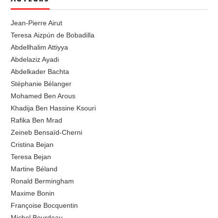
Jean-Pierre Airut
Teresa Aizpún de Bobadilla
Abdellhalim Attiyya
Abdelaziz Ayadi
Abdelkader Bachta
Stéphanie Bélanger
Mohamed Ben Arous
Khadija Ben Hassine Ksouri
Rafika Ben Mrad
Zeineb Bensaïd-Cherni
Cristina Bejan
Teresa Bejan
Martine Béland
Ronald Bermingham
Maxime Bonin
Françoise Bocquentin
Michel Bourdeau