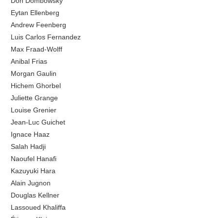
Don Dombowsky
Eytan Ellenberg
Andrew Feenberg
Luis Carlos Fernandez
Max Fraad-Wolff
Anibal Frias
Morgan Gaulin
Hichem Ghorbel
Juliette Grange
Louise Grenier
Jean-Luc Guichet
Ignace Haaz
Salah Hadji
Naoufel Hanafi
Kazuyuki Hara
Alain Jugnon
Douglas Kellner
Lassoued Khaliffa