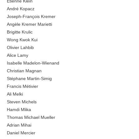
Étienne Klein
André Kopacz
Joseph-François Kremer
Angèle Kremer Marietti
Brigitte Krulic
Wong Kwok Kui
Olivier Lahbib
Alice Lamy
Isabelle Madelon-Wienand
Christian Magnan
Stéphane Martin-Simig
Francis Métivier
Ali Melki
Steven Michels
Hamdi Mlika
Thomas Michael Mueller
Adrian Mihai
Daniel Mercier