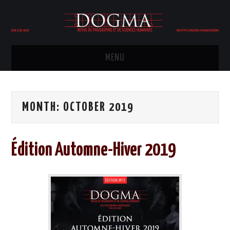
MENU
HOME
MONTH:
OCTOBER 2019
COMITÉ ÉDITORIAL
ÉDITION
Édition Automne-Hiver 2019
PHILOSOPHIE
POLITIQUE
HISTOIRE