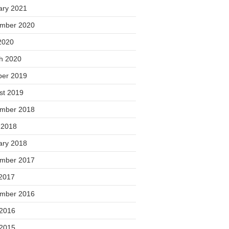
ary 2021
mber 2020
2020
h 2020
ber 2019
st 2019
mber 2018
 2018
ary 2018
mber 2017
2017
mber 2016
 2016
 2015