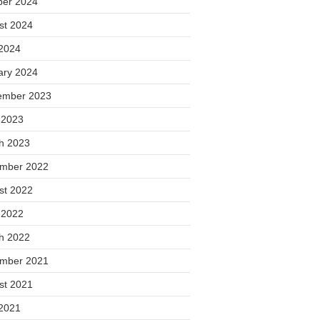
ber 2024
st 2024
2024
ary 2024
ember 2023
 2023
h 2023
mber 2022
st 2022
 2022
h 2022
mber 2021
st 2021
2021