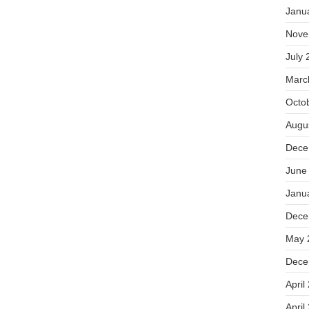
Janu
Nove
July 
Marc
Octo
Augu
Dece
June
Janu
Dece
May 
Dece
April
April