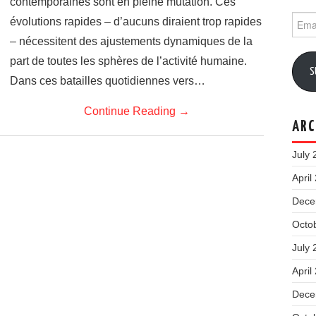
contemporaines sont en pleine mutation. Ces
Email
évolutions rapides – d’aucuns diraient trop rapides
Addr
– nécessitent des ajustements dynamiques de la
part de toutes les sphères de l’activité humaine.
S
Dans ces batailles quotidiennes vers…
Continue Reading
→
ARC
July 
April
Dece
Octo
July 
April
Dece