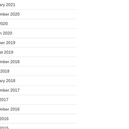
ary 2021
mber 2020
2020
h 2020
ber 2019
st 2019
mber 2018
 2018
ary 2018
mber 2017
2017
mber 2016
 2016
 2015