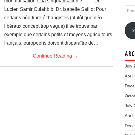
mondialisation et la singularisation ? Dr.
Email
Lucien Samir Oulahbib, Dr. Isabelle Saillot Pour
Addr
certains néo-libre-échangistes (plutôt que néo-
libéraux concept trop vague) il se trouve par
S
exemple que certains petits et moyens agriculteurs
français, européens doivent disparaître de…
ARC
Continue Reading
→
July 
April
Dece
Octo
July 
April
Dece