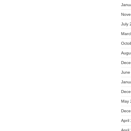
Janu
Nove
July 
Marc
Octo
Augu
Dece
June
Janu
Dece
May 
Dece
April
April