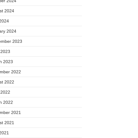
ber 2024
st 2024
2024
ary 2024
ember 2023
 2023
h 2023
mber 2022
st 2022
 2022
h 2022
mber 2021
st 2021
2021