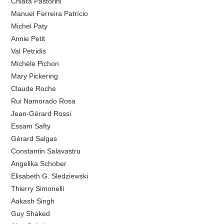
Chiara Pastorini
Manuel Ferreira Patrício
Michel Paty
Annie Petit
Val Petridis
Michèle Pichon
Mary Pickering
Claude Roche
Rui Namorado Rosa
Jean-Gérard Rossi
Essam Safty
Gérard Salgas
Constantin Salavastru
Angelika Schober
Elisabeth G. Sledziewski
Thierry Simonelli
Aakash Singh
Guy Shaked