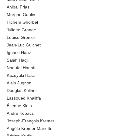
Anibal Frias
Morgan Gaulin
Hichem Ghorbel
Juliette Grange
Louise Grenier
Jean-Luc Guichet
Ignace Haaz
Salah Hadji
Naoufel Hanafi
Kazuyuki Hara
Alain Jugnon
Douglas Kellner
Lassoued Khaliffa
Étienne Klein
André Kopacz
Joseph-François Kremer
Angèle Kremer Marietti
Brigitte Krulic