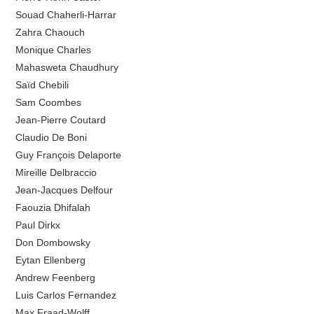
Souad Chaherli-Harrar
Zahra Chaouch
Monique Charles
Mahasweta Chaudhury
Saïd Chebili
Sam Coombes
Jean-Pierre Coutard
Claudio De Boni
Guy François Delaporte
Mireille Delbraccio
Jean-Jacques Delfour
Faouzia Dhifalah
Paul Dirkx
Don Dombowsky
Eytan Ellenberg
Andrew Feenberg
Luis Carlos Fernandez
Max Fraad-Wolff