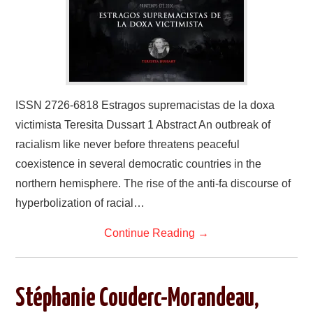
LIVRES
SANTÉ
ARTS
ISSN 2726-6818 Estragos supremacistas de la doxa
CONTACTS
victimista Teresita Dussart 1 Abstract An outbreak of
racialism like never before threatens peaceful
coexistence in several democratic countries in the
northern hemisphere. The rise of the anti-fa discourse of
hyperbolization of racial…
Continue Reading
→
Stéphanie Couderc-Morandeau,