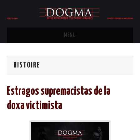
MENU
HOME
HISTOIRE
COMITÉ ÉDITORIAL
ÉDITION
Estragos supremacistas de la
PHILOSOPHIE
doxa victimista
POLITIQUE
HISTOIRE