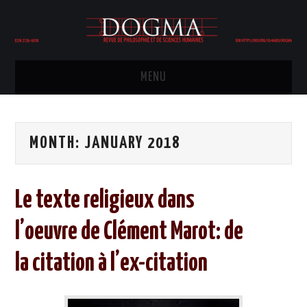
MENU
HOME
MONTH:
JANUARY 2018
COMITÉ ÉDITORIAL
ÉDITION
Le texte religieux dans
PHILOSOPHIE
l’oeuvre de Clément Marot: de
POLITIQUE
la citation à l’ex-citation
HISTOIRE