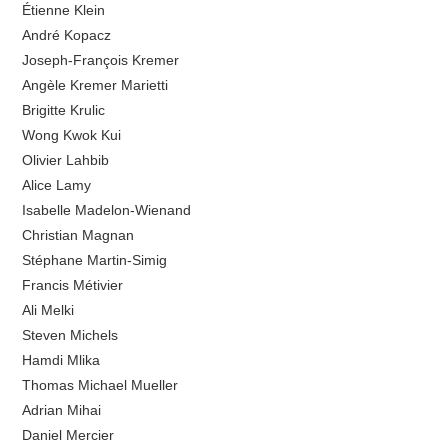
Étienne Klein
André Kopacz
Joseph-François Kremer
Angèle Kremer Marietti
Brigitte Krulic
Wong Kwok Kui
Olivier Lahbib
Alice Lamy
Isabelle Madelon-Wienand
Christian Magnan
Stéphane Martin-Simig
Francis Métivier
Ali Melki
Steven Michels
Hamdi Mlika
Thomas Michael Mueller
Adrian Mihai
Daniel Mercier