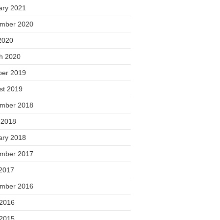
ary 2021
mber 2020
2020
h 2020
ber 2019
st 2019
mber 2018
 2018
ary 2018
mber 2017
2017
mber 2016
 2016
 2015