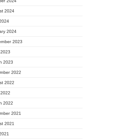
ber 2024
st 2024
2024
ary 2024
ember 2023
 2023
h 2023
mber 2022
st 2022
 2022
h 2022
mber 2021
st 2021
2021