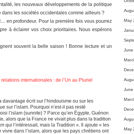
Octo
talité, les nouveaux développements de la politique
Augu
me dans les sociétés occidentales comme ailleurs ?
May 
… en profondeur. Pour la première fois vous pourrez
pre à éclairer vos choix prioritaires. Nous espérons
Janu
Sept
gnent souvent la belle saison ! Bonne lecture et un
June
Marc
Dece
Augu
lations internationales : de l’Un au Pluriel
June
Marc
 davantage écrit sur l’hindouisme ou sur les
ue sur l’islam. Pourquoi n’est-il pas resté
Dece
oisi l’islam (sunnite) ? Parce qu’en Égypte, Guénon
e, alors que la France ne vivait plus dans la tradition
Augu
m qui l’intéressait, mais la Tradition ». Il ajoute « les
May 
ivre dans l’islam, alors que les pays chrétiens ont