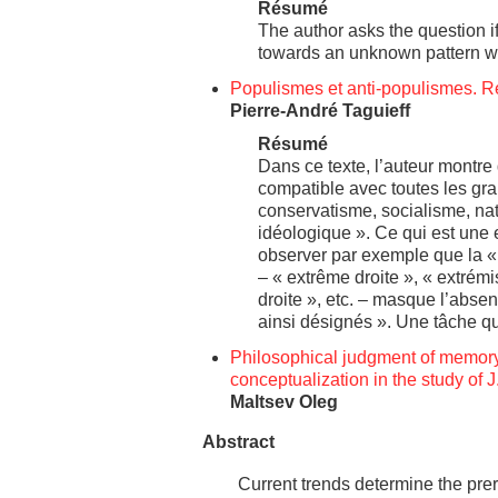
Résumé
The author asks the question i
towards an unknown pattern w
Populismes et anti-populismes. R
Pierre-André Taguieff
Résumé
Dans ce texte, l’auteur montre 
compatible avec toutes les gra
conservatisme, socialisme, nati
idéologique ». Ce qui est une ex
observer par exemple que la « 
– « extrême droite », « extrémi
droite », etc. – masque l’abs
ainsi désignés ». Une tâche qu
Philosophical judgment of memo
conceptualization in the study of J
Maltsev Oleg
Abstract
Current trends determine the pre