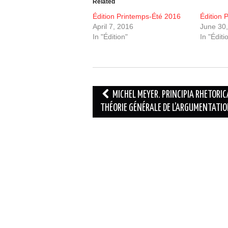
Related
Édition Printemps-Été 2016
Édition 
April 7, 2016
June 30
In "Édition"
In "Éditi
Post
MICHEL MEYER. PRINCIPIA RHETORIC
navigation
THÉORIE GÉNÉRALE DE L’ARGUMENTATI