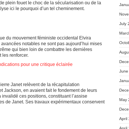
de plein fouet le choc de la sécularisation ou de la
Janu
lyse ici le pourquoi d’un tel cheminement.
Nove
July 
Marc
rique du mouvement féministe occidental Elvira
Octo
 avancées notables ne sont pas aujourd’hui mises
rême qui bien loin de combattre les dernières
Augu
 les renforcer.
Dece
indications pour une critique éclairée
June
Janu
erre Janet relèvent de la récapitulation
t Jackson, en avaient fait le fondement de leurs
Dece
invalidé ces positions, constituant l’assise
May 
es de Janet. Ses travaux expérimentaux conservent
Dece
April
April