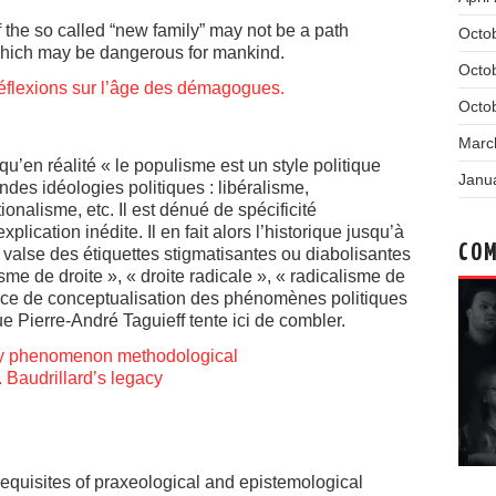
f the so called “new family” may not be a path
Octo
hich may be dangerous for mankind.
Octo
éflexions sur l’âge des démagogues.
Octo
Marc
qu’en réalité « le populisme est un style politique
Janu
ndes idéologies politiques : libéralisme,
onalisme, etc. Il est dénué de spécificité
plication inédite. Il en fait alors l’historique jusqu’à
COM
valse des étiquettes stigmatisantes ou diabolisantes
sme de droite », « droite radicale », « radicalisme de
ence de conceptualisation des phénomènes politiques
e Pierre-André Taguieff tente ici de combler.
ry phenomenon methodological
. Baudrillard’s legacy
requisites of praxeological and epistemological