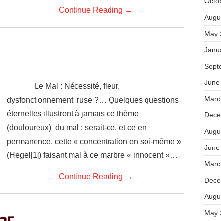
Octo
Continue Reading
→
Augu
May 
Janu
Sept
June
Le Mal : Nécessité, fleur,
Marc
dysfonctionnement, ruse ?… Quelques questions
éternelles illustrent à jamais ce thème
Dece
(douloureux) du mal : serait-ce, et ce en
Augu
permanence, cette « concentration en soi-même »
June
(Hegel[1]) faisant mal à ce marbre « innocent »…
Marc
Continue Reading
→
Dece
Augu
May 