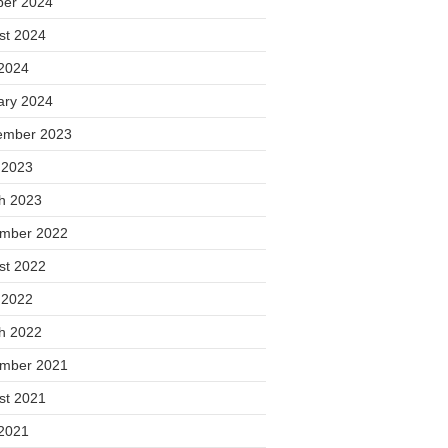
ber 2024
st 2024
2024
ary 2024
ember 2023
 2023
h 2023
mber 2022
st 2022
 2022
h 2022
mber 2021
st 2021
2021