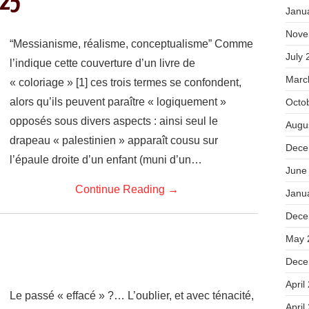
025
Janu
Nove
“Messianisme, réalisme, conceptualisme” Comme
July 
l’indique cette couverture d’un livre de
Marc
« coloriage » [1] ces trois termes se confondent,
alors qu’ils peuvent paraître « logiquement »
Octo
opposés sous divers aspects : ainsi seul le
Augu
drapeau « palestinien » apparaît cousu sur
Dece
l’épaule droite d’un enfant (muni d’un…
June
Continue Reading
→
Janu
Dece
May 
Dece
April
Le passé « effacé » ?… L’oublier, et avec ténacité,
April