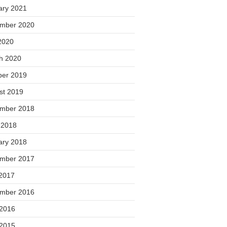
ary 2021
mber 2020
2020
h 2020
ber 2019
st 2019
mber 2018
 2018
ary 2018
mber 2017
2017
mber 2016
 2016
 2015