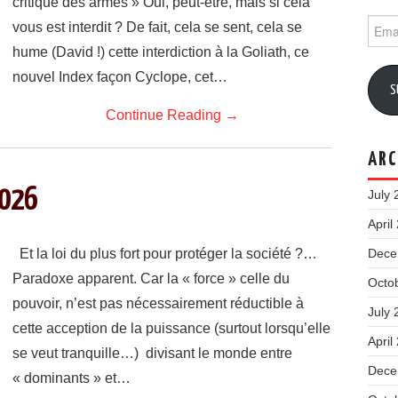
critique des armes » Oui, peut-être, mais si cela
Email
vous est interdit ? De fait, cela se sent, cela se
Addr
hume (David !) cette interdiction à la Goliath, ce
nouvel Index façon Cyclope, cet…
S
Continue Reading
→
ARC
2026
July 
April
Et la loi du plus fort pour protéger la société ?…
Dece
Paradoxe apparent. Car la « force » celle du
Octo
pouvoir, n’est pas nécessairement réductible à
July 
cette acception de la puissance (surtout lorsqu’elle
April
se veut tranquille…) divisant le monde entre
Dece
« dominants » et…