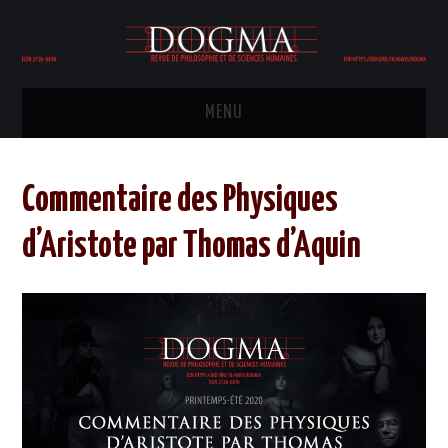
MENU
HOME
Commentaire des Physiques
COMITÉ ÉDITORIAL
d’Aristote par Thomas d’Aquin
ÉDITION
PHILOSOPHIE
POLITIQUE
HISTOIRE