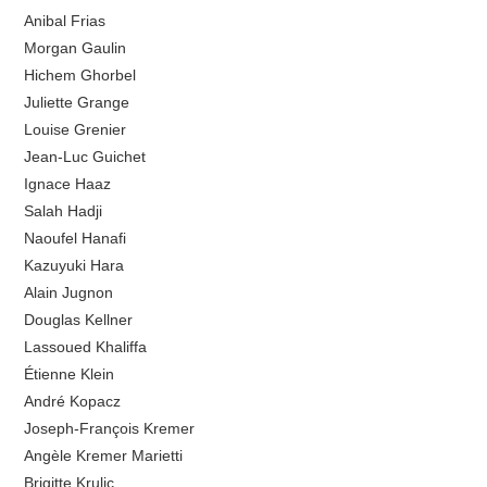
Anibal Frias
Morgan Gaulin
Hichem Ghorbel
Juliette Grange
Louise Grenier
Jean-Luc Guichet
Ignace Haaz
Salah Hadji
Naoufel Hanafi
Kazuyuki Hara
Alain Jugnon
Douglas Kellner
Lassoued Khaliffa
Étienne Klein
André Kopacz
Joseph-François Kremer
Angèle Kremer Marietti
Brigitte Krulic