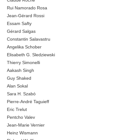
Claude Roche
Rui Namorado Rosa
Jean-Gérard Rossi
Essam Safty
Gérard Salgas
Constantin Salavastru
Angelika Schober
Elisabeth G. Sledziewski
Thierry Simonelli
Aakash Singh
Guy Shaked
Alan Sokal
Sara H. Szabó
Pierre-André Taguieff
Eric Trelut
Pentcho Valev
Jean-Marie Vernier
Heinz Wismann