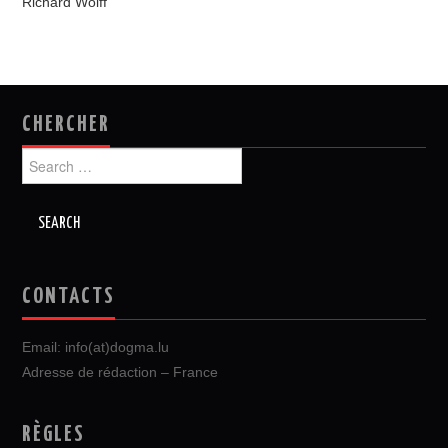
Richard Wolff
CHERCHER
Search
for:
CONTACTS
Email: info(at)dogma.lu
Adresse de rédaction – France
RÈGLES