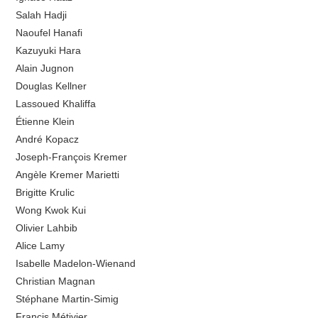
Salah Hadji
Naoufel Hanafi
Kazuyuki Hara
Alain Jugnon
Douglas Kellner
Lassoued Khaliffa
Étienne Klein
André Kopacz
Joseph-François Kremer
Angèle Kremer Marietti
Brigitte Krulic
Wong Kwok Kui
Olivier Lahbib
Alice Lamy
Isabelle Madelon-Wienand
Christian Magnan
Stéphane Martin-Simig
Francis Métivier