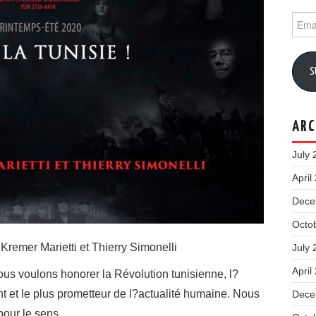
Email
Addr
S
ARC
July 
April
Dece
Octo
 Kremer Marietti et Thierry Simonelli
July 
April
us voulons honorer la Révolution tunisienne, l?
t et le plus prometteur de l?actualité humaine. Nous
Dece
pour le sens