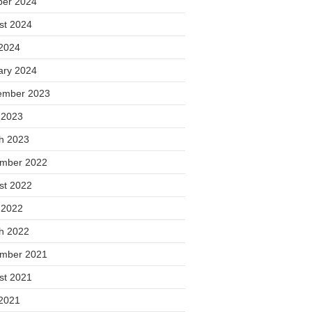
ber 2024
st 2024
2024
ary 2024
ember 2023
 2023
h 2023
mber 2022
st 2022
 2022
h 2022
mber 2021
st 2021
2021