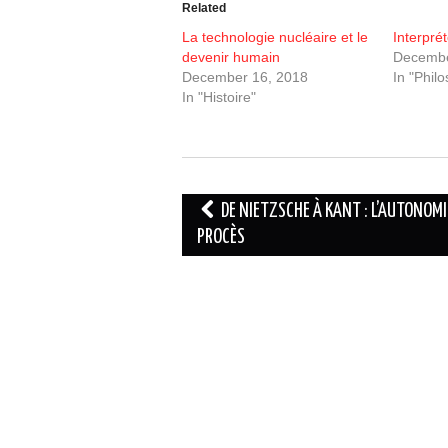
Related
La technologie nucléaire et le
Interpré
devenir humain
Decembe
December 16, 2018
In "Phil
In "Histoire"
Post
DE NIETZSCHE À KANT : L’AUTONOMI
navigation
PROCÈS