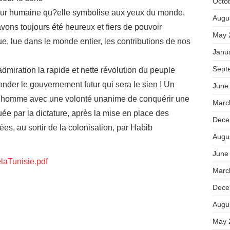
Octo
leur humaine qu?elle symbolise aux yeux du monde,
Augu
vons toujours été heureux et fiers de pouvoir
May 
ue, lue dans le monde entier, les contributions de nos
Janu
Sept
miration la rapide et nette révolution du peuple
fonder le gouvernement futur qui sera le sien ! Un
June
 homme avec une volonté unanime de conquérir une
Marc
quée par la dictature, après la mise en place des
Dece
dées, au sortir de la colonisation, par Habib
Augu
June
elaTunisie.pdf
Marc
Dece
Augu
May 