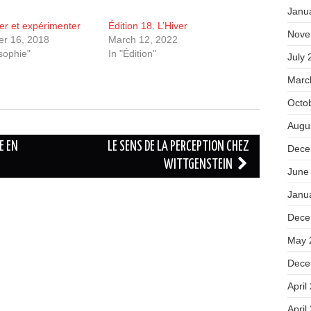
Janu
ter et expérimenter
Édition 18. L’Hiver
Nove
r 16, 2018
March 12, 2022
osophie"
In "Édition"
July 
Marc
Octo
Augu
E EN
LE SENS DE LA PERCEPTION CHEZ
Dece
WITTGENSTEIN
June
Janu
Dece
May 
Dece
April
April