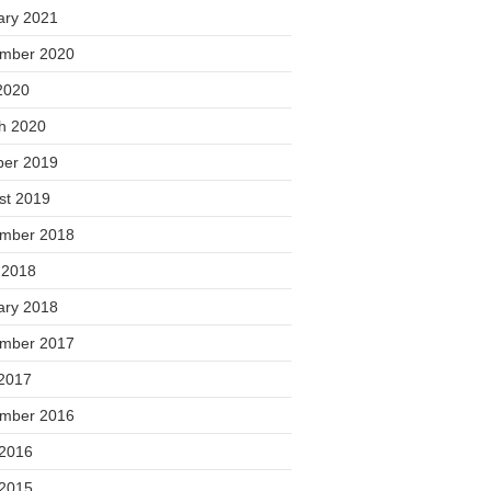
ary 2021
mber 2020
2020
h 2020
ber 2019
st 2019
mber 2018
 2018
ary 2018
mber 2017
2017
mber 2016
 2016
 2015