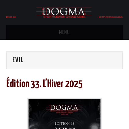
MENU
HOME
EVIL
COMITÉ ÉDITORIAL
ÉDITION
Édition 33. L’Hiver 2025
PHILOSOPHIE
POLITIQUE
HISTOIRE