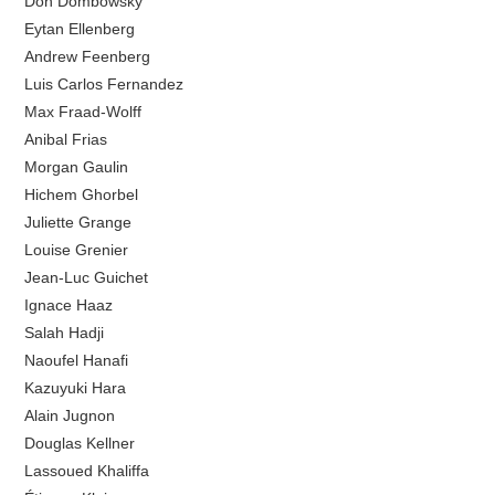
Don Dombowsky
Eytan Ellenberg
Andrew Feenberg
Luis Carlos Fernandez
Max Fraad-Wolff
Anibal Frias
Morgan Gaulin
Hichem Ghorbel
Juliette Grange
Louise Grenier
Jean-Luc Guichet
Ignace Haaz
Salah Hadji
Naoufel Hanafi
Kazuyuki Hara
Alain Jugnon
Douglas Kellner
Lassoued Khaliffa