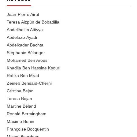
Jean-Pierre Airut
Teresa Aizpún de Bobadilla
Abdellhalim Attiyya
Abdelaziz Ayadi
Abdelkader Bachta
Stéphanie Bélanger
Mohamed Ben Arous
Khadija Ben Hassine Ksouri
Rafika Ben Mrad
Zeineb Bensaïd-Cherni
Cristina Bejan
Teresa Bejan
Martine Béland
Ronald Bermingham
Maxime Bonin
Françoise Bocquentin
Michel Bourdeau