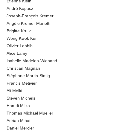
Étienne Klein
André Kopacz
Joseph-François Kremer
Angèle Kremer Marietti
Brigitte Krulic
Wong Kwok Kui
Olivier Lahbib
Alice Lamy
Isabelle Madelon-Wienand
Christian Magnan
Stéphane Martin-Simig
Francis Métivier
Ali Melki
Steven Michels
Hamdi Mlika
Thomas Michael Mueller
Adrian Mihai
Daniel Mercier