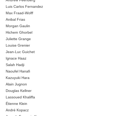
Andrew Feenberg
Luis Carlos Fernandez
Max Fraad-Wolff
Anibal Frias
Morgan Gaulin
Hichem Ghorbel
Juliette Grange
Louise Grenier
Jean-Luc Guichet
Ignace Haaz
Salah Hadji
Naoufel Hanafi
Kazuyuki Hara
Alain Jugnon
Douglas Kellner
Lassoued Khaliffa
Étienne Klein
André Kopacz