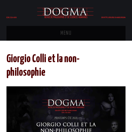
MENU
HOME
Giorgio Colli et la non-
COMITÉ ÉDITORIAL
philosophie
ÉDITION
PHILOSOPHIE
POLITIQUE
HISTOIRE