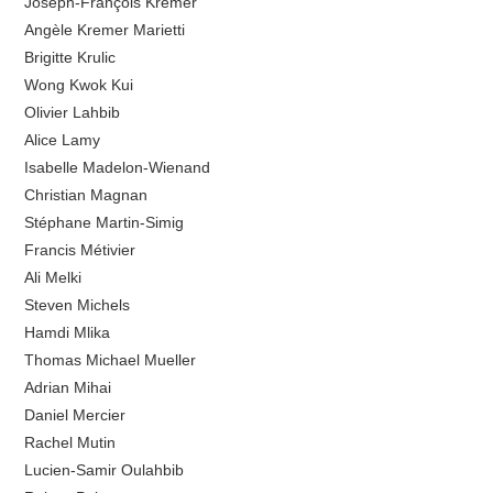
Joseph-François Kremer
Angèle Kremer Marietti
Brigitte Krulic
Wong Kwok Kui
Olivier Lahbib
Alice Lamy
Isabelle Madelon-Wienand
Christian Magnan
Stéphane Martin-Simig
Francis Métivier
Ali Melki
Steven Michels
Hamdi Mlika
Thomas Michael Mueller
Adrian Mihai
Daniel Mercier
Rachel Mutin
Lucien-Samir Oulahbib