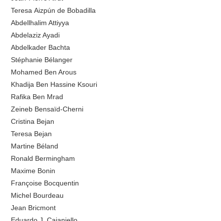
Teresa Aizpún de Bobadilla
Abdellhalim Attiyya
Abdelaziz Ayadi
Abdelkader Bachta
Stéphanie Bélanger
Mohamed Ben Arous
Khadija Ben Hassine Ksouri
Rafika Ben Mrad
Zeineb Bensaïd-Cherni
Cristina Bejan
Teresa Bejan
Martine Béland
Ronald Bermingham
Maxime Bonin
Françoise Bocquentin
Michel Bourdeau
Jean Bricmont
Eduardo J. Caianiello